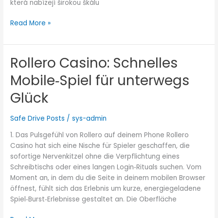
která nabízejí širokou škálu
Read More »
Rollero Casino: Schnelles
Rollero
Casino:
Mobile‑Spiel für unterwegs
Schnelles
Mobile‑Spiel
Glück
für
unterwegs
Safe Drive Posts
/
sys-admin
Glück
1. Das Pulsgefühl von Rollero auf deinem Phone Rollero
Casino hat sich eine Nische für Spieler geschaffen, die
sofortige Nervenkitzel ohne die Verpflichtung eines
Schreibtischs oder eines langen Login‑Rituals suchen. Vom
Moment an, in dem du die Seite in deinem mobilen Browser
öffnest, fühlt sich das Erlebnis um kurze, energiegeladene
Spiel‑Burst‑Erlebnisse gestaltet an. Die Oberfläche