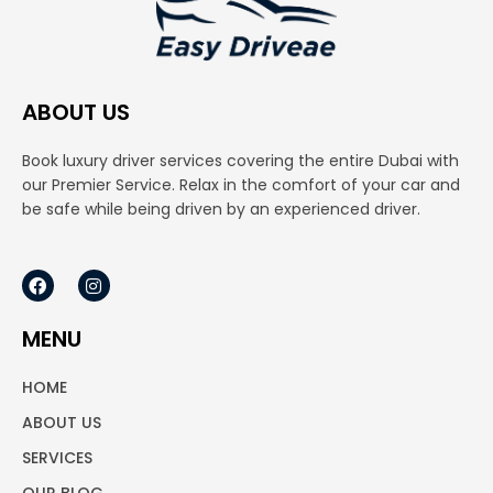
ABOUT US
Book luxury driver services covering the entire Dubai with
our Premier Service. Relax in the comfort of your car and
be safe while being driven by an experienced driver.
F
I
a
n
c
s
e
t
MENU
b
a
o
g
o
r
HOME
k
a
m
ABOUT US
SERVICES
OUR BLOG